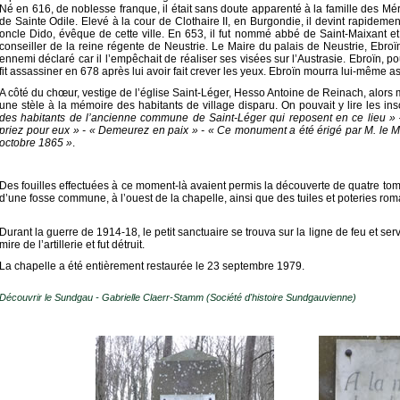
Né en 616, de noblesse franque, il était sans doute apparenté à la famille des Mé
de Sainte Odile. Elevé à la cour de Clothaire II, en Burgondie, il devint rapidemen
oncle Dido, évêque de cette ville. En 653, il fut nommé abbé de Saint-Maixant et
conseiller de la reine régente de Neustrie. Le Maire du palais de Neustrie, Ebro
ennemi déclaré car il l’empêchait de réaliser ses visées sur l’Austrasie. Ebroïn, p
fit assassiner en 678 après lui avoir fait crever les yeux. Ebroïn mourra lui-même a
A côté du chœur, vestige de l’église Saint-Léger, Hesso Antoine de Reinach, alors m
une stèle à la mémoire des habitants de village disparu. On pouvait y lire les ins
des habitants de l’ancienne commune de Saint-Léger qui reposent en ce lieu » 
priez pour eux » - « Demeurez en paix » - « Ce monument a été érigé par M. le 
octobre 1865 »
.
Des fouilles effectuées à ce moment-là avaient permis la découverte de quatre to
d’une fosse commune, à l’ouest de la chapelle, ainsi que des tuiles et poteries ro
Durant la guerre de 1914-18, le petit sanctuaire se trouva sur la ligne de feu et servi
mire de l’artillerie et fut détruit.
La chapelle a été entièrement restaurée le 23 septembre 1979.
Découvrir le Sundgau - Gabrielle Claerr-Stamm (Société d'histoire Sundgauvienne)