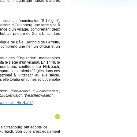
e par un magnifique rideau d’arbres
, sous la dénomination "S. Lütgeri",
astère d’Oelenberg une terre sise à
tence d’un village, comprenant deux
of, au prieuré de Saint-Ulrich. Les
évêque de Bâle, Berthold de Ferrette,
se comprend une nef, un chœur et un
teur des "Engländer", mercenaires
a le siège d’un vicariat. En 1448, le
nombreux conflits entre Hirtzbach,
disparu se seraient réfugiés dans ces
attribué à Hirtzbach au 18e siècle.
, elle tomba en ruines et fut démolie
cker"
,
"Kohlacker"
,
"Glückermatten"
,
"Glückerwald"
,
"Weschenwasen"
.
iverses de Hirtzbach
)
de Strasbourg ont adopté ce
 Murbach. Son culte s’est également