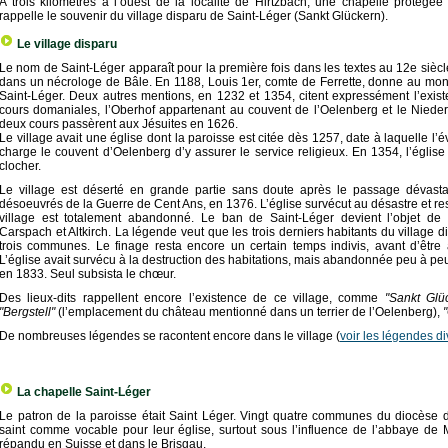
A trois kilomètres à l’ouest de la localité de Hirtzbach, une chapelle protégé
rappelle le souvenir du village disparu de Saint-Léger (Sankt Glückern).
Le village disparu
Le nom de Saint-Léger apparaît pour la première fois dans les textes au 12e siècle
dans un nécrologe de Bâle. En 1188, Louis 1er, comte de Ferrette, donne au mon
Saint-Léger. Deux autres mentions, en 1232 et 1354, citent expressément l’exis
cours domaniales, l’Oberhof appartenant au couvent de l’Oelenberg et le Niederh
deux cours passèrent aux Jésuites en 1626.
Le village avait une église dont la paroisse est citée dès 1257, date à laquelle l’
charge le couvent d’Oelenberg d’y assurer le service religieux. En 1354, l’égli
clocher.
Le village est déserté en grande partie sans doute après le passage dévasta
désoeuvrés de la Guerre de Cent Ans, en 1376. L’église survécut au désastre et rest
village est totalement abandonné. Le ban de Saint-Léger devient l’objet de 
Carspach et Altkirch. La légende veut que les trois derniers habitants du village 
trois communes. Le finage resta encore un certain temps indivis, avant d’être 
L’église avait survécu à la destruction des habitations, mais abandonnée peu à peu
en 1833. Seul subsista le chœur.
Des lieux-dits rappellent encore l’existence de ce village, comme
"Sankt Glü
"Bergstell"
(l’emplacement du château mentionné dans un terrier de l’Oelenberg),
De nombreuses légendes se racontent encore dans le village (
voir les légendes d
La chapelle Saint-Léger
Le patron de la paroisse était Saint Léger. Vingt quatre communes du diocèse 
saint comme vocable pour leur église, surtout sous l’influence de l’abbaye de
répandu en Suisse et dans le Brisgau.