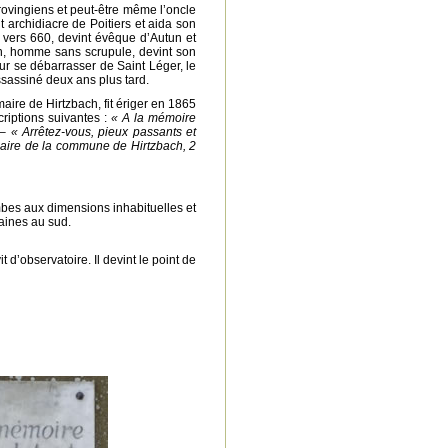
rovingiens et peut-être même l’oncle
t archidiacre de Poitiers et aida son
 vers 660, devint évêque d’Autun et
ïn, homme sans scrupule, devint son
our se débarrasser de Saint Léger, le
ssassiné deux ans plus tard.
aire de Hirtzbach, fit ériger en 1865
criptions suivantes :
« A la mémoire
– « Arrêtez-vous, pieux passants et
Maire de la commune de Hirtzbach, 2
mbes aux dimensions inhabituelles et
maines au sud.
t d’observatoire. Il devint le point de